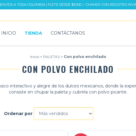
 ENVÍOS A TODA COLOMBIA | FLETE DESDE $9.000 ✅ CHAMOY CON REGISTRO INV
INICIO
TIENDA
CONTÁCTANOS
Inicio
>
PALETAS
>
Con polvo enchilado
CON POLVO ENCHILADO
ásico interactivo y alegre de los dulces mexicanos, donde la exper
consiste en chupar la paleta y cubrirla con polvo picante.
Ordenar por