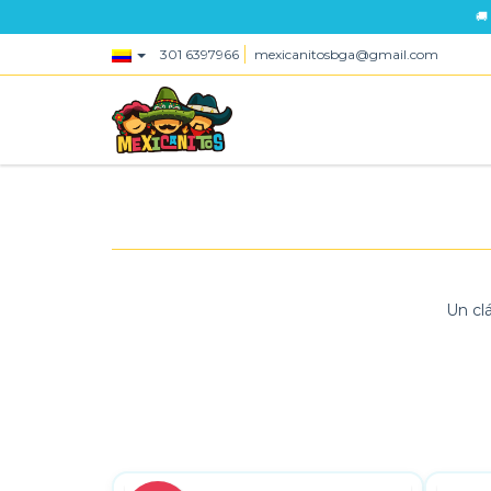
🚚
301 6397966
mexicanitosbga@gmail.com
Un cl