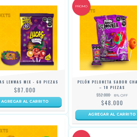
PROMO
AS LENWAS MIX - 60 PIEZAS
PELÓN PELONETA SABOR CH
– 18 PIEZAS
$87.000
$52.000
8
% OFF
$48.000