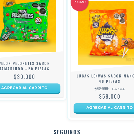
PROMO
PELON PELONETES SABOR
TAMARINDO –20 PIEZAS
$30.000
LUCAS LENWAS SABOR MAN
40 PIEZAS
$62.000
6
% OFF
$58.000
SEGUINOS