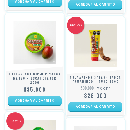
PROMO
PULPARINDO RIP-DIP SABOR
PULPARINDO SPLASH SABOR
MANGO – ESCARCHADOR
TAMARINDO – TUBO 300G
250G
$30.000
$35.000
7
% OFF
$28.000
PROMO